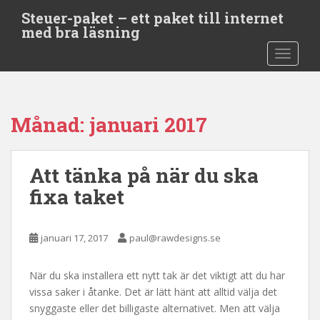
S
Steuer-paket – ett paket till internet
k
med bra läsning
i
TOGGLE
p
t
o
m
Månad:
januari 2017
a
i
n
Att tänka på när du ska
c
o
fixa taket
n
t
e
januari 17, 2017
paul@rawdesigns.se
n
t
När du ska installera ett nytt tak är det viktigt att du har
vissa saker i åtanke. Det är lätt hänt att alltid välja det
snyggaste eller det billigaste alternativet. Men att välja